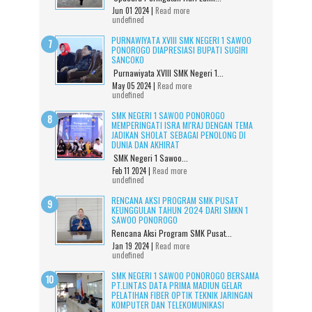
Jun 01 2024 |
Read more
undefined
PURNAWIYATA XVIII SMK NEGERI 1 SAWOO
PONOROGO DIAPRESIASI BUPATI SUGIRI
SANCOKO
Purnawiyata XVIII SMK Negeri 1...
May 05 2024 |
Read more
undefined
SMK NEGERI 1 SAWOO PONOROGO
MEMPERINGATI ISRA MI'RAJ DENGAN TEMA
JADIKAN SHOLAT SEBAGAI PENOLONG DI
DUNIA DAN AKHIRAT
SMK Negeri 1 Sawoo...
Feb 11 2024 |
Read more
undefined
RENCANA AKSI PROGRAM SMK PUSAT
KEUNGGULAN TAHUN 2024 DARI SMKN 1
SAWOO PONOROGO
Rencana Aksi Program SMK Pusat...
Jan 19 2024 |
Read more
undefined
SMK NEGERI 1 SAWOO PONOROGO BERSAMA
PT.LINTAS DATA PRIMA MADIUN GELAR
PELATIHAN FIBER OPTIK TEKNIK JARINGAN
KOMPUTER DAN TELEKOMUNIKASI