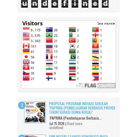
u
n
d
e
f
i
n
e
d
PROPOSAL PROGRAM INOVASI SEKOLAH
"PAPRIKA (PEMBELAJARAN BERBASIS PROYEK
TERINTEGRASI DUNIA KERJA)"
PAPRIKA (Pembelajaran Berbasis...
Jul 15 2026 |
Read more
undefined
SMK NEGERI 1 SAWOO PONOROGO MASA