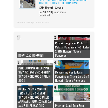
KOMPUTER DAN TELEKOMUNIKASI
SMK Negeri 1 Sawoo...
Dec 20 2023 |
Read more
undefined
Arghaseta Widget Recent Post
Proyek Penguatan Profil
Pelajar Pancasila (P-5) Kelas
X SMK Negeri 1 Sawoo
DOWNLOAD DOKUMEN
Ponorogo
PENGUMUMAN KELULUSAN
SISWA/SISWI SMK NEGERI 1
Mekanisme Pendaftaran
SAWOO PONOROGO TAHUN
Penerimaan Siswa Baru SMK
2023
Negeri 1 Sawoo Ponorogo
DAFTAR SISWA YANG DI
TERIMA DI SMK NEGERI 1
SAWOO PONOROGO JALUR
AFIRMASI, JALUR ZONASI DAN
JALUR NILAI AKADEMIK
Program Studi Tata Boga