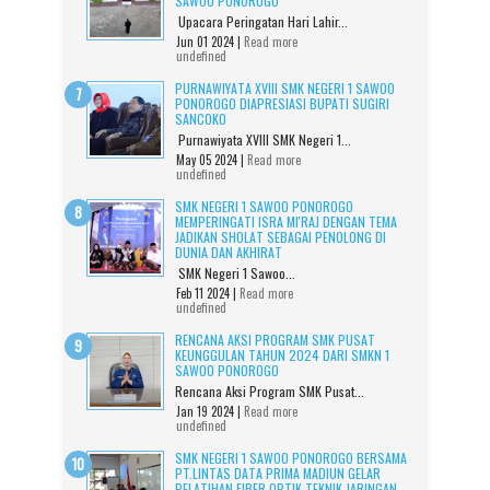
SAWOO PONOROGO
Upacara Peringatan Hari Lahir...
Jun 01 2024 |
Read more
undefined
PURNAWIYATA XVIII SMK NEGERI 1 SAWOO
PONOROGO DIAPRESIASI BUPATI SUGIRI
SANCOKO
Purnawiyata XVIII SMK Negeri 1...
May 05 2024 |
Read more
undefined
SMK NEGERI 1 SAWOO PONOROGO
MEMPERINGATI ISRA MI'RAJ DENGAN TEMA
JADIKAN SHOLAT SEBAGAI PENOLONG DI
DUNIA DAN AKHIRAT
SMK Negeri 1 Sawoo...
Feb 11 2024 |
Read more
undefined
RENCANA AKSI PROGRAM SMK PUSAT
KEUNGGULAN TAHUN 2024 DARI SMKN 1
SAWOO PONOROGO
Rencana Aksi Program SMK Pusat...
Jan 19 2024 |
Read more
undefined
SMK NEGERI 1 SAWOO PONOROGO BERSAMA
PT.LINTAS DATA PRIMA MADIUN GELAR
PELATIHAN FIBER OPTIK TEKNIK JARINGAN