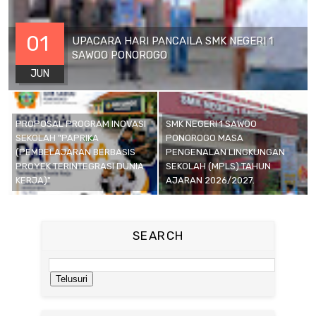
01
UPACARA HARI PANCAILA SMK NEGERI 1
SAWOO PONOROGO
JUN
PROPOSAL PROGRAM INOVASI
SMK NEGERI 1 SAWOO
SEKOLAH "PAPRIKA
PONOROGO MASA
(PEMBELAJARAN BERBASIS
PENGENALAN LINGKUNGAN
PROYEK TERINTEGRASI DUNIA
SEKOLAH (MPLS) TAHUN
KERJA)"
AJARAN 2026/2027.
SEARCH