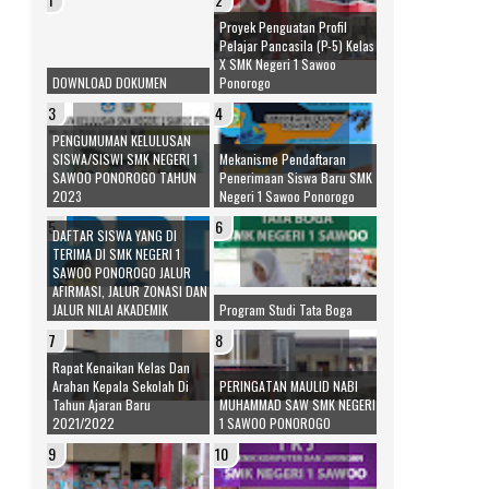
Proyek Penguatan Profil
Pelajar Pancasila (P-5) Kelas
X SMK Negeri 1 Sawoo
DOWNLOAD DOKUMEN
Ponorogo
PENGUMUMAN KELULUSAN
SISWA/SISWI SMK NEGERI 1
Mekanisme Pendaftaran
SAWOO PONOROGO TAHUN
Penerimaan Siswa Baru SMK
2023
Negeri 1 Sawoo Ponorogo
DAFTAR SISWA YANG DI
TERIMA DI SMK NEGERI 1
SAWOO PONOROGO JALUR
AFIRMASI, JALUR ZONASI DAN
JALUR NILAI AKADEMIK
Program Studi Tata Boga
Rapat Kenaikan Kelas Dan
Arahan Kepala Sekolah Di
PERINGATAN MAULID NABI
Tahun Ajaran Baru
MUHAMMAD SAW SMK NEGERI
2021/2022
1 SAWOO PONOROGO