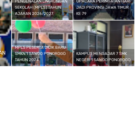
PENGENALAN LINGKUNGAN
UPACARA PERINGATAN HARI
SEKOLAH (MPLS) TAHUN
JADI PROVINSI JAWA TIMUR
AJARAN 2026/2027.
KE 79
MPLS PESERTA DIDIK BARU
AN
SMKN 1 SAWOO PONOROGO
KAMPUS MENGAJAR 7 SMK
TAHUN 2024
NEGERI 1 SAWOO PONOROGO