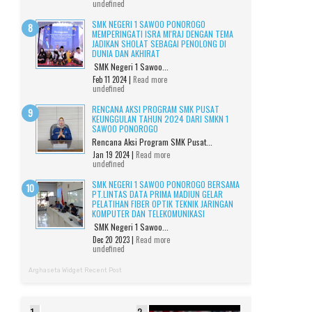
undefined
SMK NEGERI 1 SAWOO PONOROGO
MEMPERINGATI ISRA MI'RAJ DENGAN TEMA
JADIKAN SHOLAT SEBAGAI PENOLONG DI
DUNIA DAN AKHIRAT
SMK Negeri 1 Sawoo...
Feb 11 2024 |
Read more
undefined
RENCANA AKSI PROGRAM SMK PUSAT
KEUNGGULAN TAHUN 2024 DARI SMKN 1
SAWOO PONOROGO
Rencana Aksi Program SMK Pusat...
Jan 19 2024 |
Read more
undefined
SMK NEGERI 1 SAWOO PONOROGO BERSAMA
PT.LINTAS DATA PRIMA MADIUN GELAR
PELATIHAN FIBER OPTIK TEKNIK JARINGAN
KOMPUTER DAN TELEKOMUNIKASI
SMK Negeri 1 Sawoo...
Dec 20 2023 |
Read more
undefined
Arghaseta Widget Recent Post