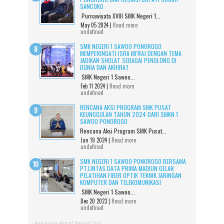
SANCOKO
Purnawiyata XVIII SMK Negeri 1...
May 05 2024 |
Read more
undefined
SMK NEGERI 1 SAWOO PONOROGO
MEMPERINGATI ISRA MI'RAJ DENGAN TEMA
JADIKAN SHOLAT SEBAGAI PENOLONG DI
DUNIA DAN AKHIRAT
SMK Negeri 1 Sawoo...
Feb 11 2024 |
Read more
undefined
RENCANA AKSI PROGRAM SMK PUSAT
KEUNGGULAN TAHUN 2024 DARI SMKN 1
SAWOO PONOROGO
Rencana Aksi Program SMK Pusat...
Jan 19 2024 |
Read more
undefined
SMK NEGERI 1 SAWOO PONOROGO BERSAMA
PT.LINTAS DATA PRIMA MADIUN GELAR
PELATIHAN FIBER OPTIK TEKNIK JARINGAN
KOMPUTER DAN TELEKOMUNIKASI
SMK Negeri 1 Sawoo...
Dec 20 2023 |
Read more
undefined
Arghaseta Widget Recent Post