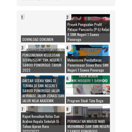
Proyek Penguatan Profil
Pelajar Pancasila (P-5) Kelas
X SMK Negeri 1 Sawoo
DOWNLOAD DOKUMEN
Ponorogo
PENGUMUMAN KELULUSAN
SISWA/SISWI SMK NEGERI 1
Mekanisme Pendaftaran
SAWOO PONOROGO TAHUN
Penerimaan Siswa Baru SMK
2023
Negeri 1 Sawoo Ponorogo
DAFTAR SISWA YANG DI
TERIMA DI SMK NEGERI 1
SAWOO PONOROGO JALUR
AFIRMASI, JALUR ZONASI DAN
JALUR NILAI AKADEMIK
Program Studi Tata Boga
Rapat Kenaikan Kelas Dan
Arahan Kepala Sekolah Di
PERINGATAN MAULID NABI
Tahun Ajaran Baru
MUHAMMAD SAW SMK NEGERI
2021/2022
1 SAWOO PONOROGO