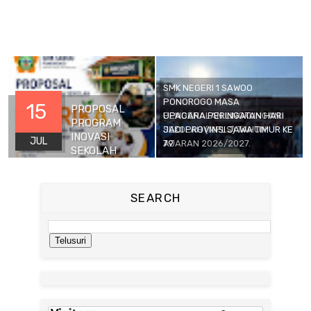
15
PROPOSAL PROGRAM INOVASI SEKOLAH
"PAPRIKA (PEMBELAJARAN BERBASIS
PROYEK TERINTEGRASI DUNIA KERJA)"
JUL
SMK NEGERI 1 SAWOO
PONOROGO MASA
PENGENALAN LINGKUNGAN
UPACARA PERINGATAN HARI
SEKOLAH (MPLS) TAHUN
JADI PROVINSI JAWA TIMUR KE
AJARAN 2026/2027.
79
SEARCH